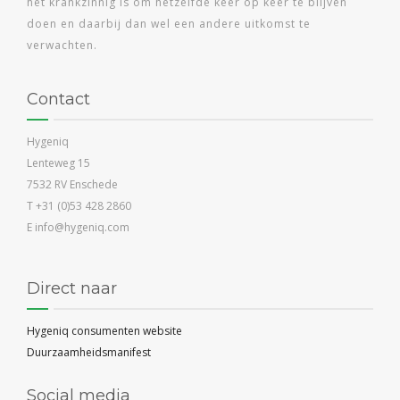
het krankzinnig is om hetzelfde keer op keer te blijven
doen en daarbij dan wel een andere uitkomst te
verwachten.
Contact
Hygeniq
Lenteweg 15
7532 RV Enschede
T +31 (0)53 428 2860
E info@hygeniq.com
Direct naar
Hygeniq consumenten website
Duurzaamheidsmanifest
Social media