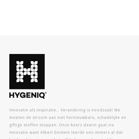
Innovatie als inspiratie… Verandering is noodzaak! We
moeten de stroom aan niet hernieuwbare, schadelijke en
giftige stoffen stoppen. Onze koers daarin gaat via
Innovatie want Albert Einstein leerde ons immers al dat