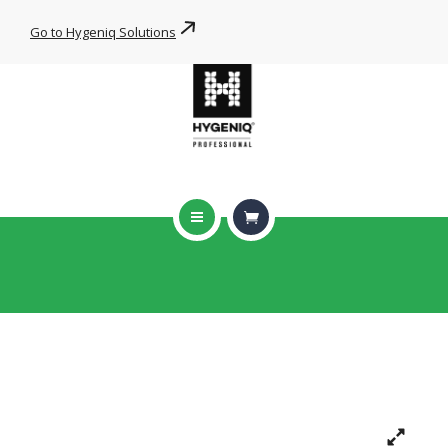
WIPE FOR YOU
Go to Hygeniq Solutions
PRODUCTEN
HYGENIQ DNA
NIEUWS
CONTACT
HOME
ONZE BRANCHES
All-purpose cleaning wipe
WIPE FOR YOU
HOME
WIPES
ALL-PURPOSE CLEANING WIPE
PRODUCTEN
HYGENIQ DNA