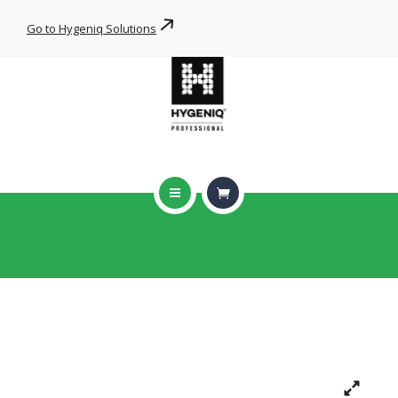
WIPE FOR YOU
Go to Hygeniq Solutions
PRODUCTEN
HYGENIQ DNA
NIEUWS
CONTACT
HOME
ONZE BRANCHES
Glasreiniger ECO E.55
WIPE FOR YOU
HOME
DAGELIJKSE REINIGERS
GLASREINIGER ECO E.55
PRODUCTEN
HYGENIQ DNA