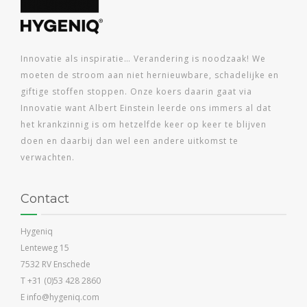
Innovatie als inspiratie… Verandering is noodzaak! We
moeten de stroom aan niet hernieuwbare, schadelijke en
giftige stoffen stoppen. Onze koers daarin gaat via
Innovatie want Albert Einstein leerde ons immers al dat
het krankzinnig is om hetzelfde keer op keer te blijven
doen en daarbij dan wel een andere uitkomst te
verwachten.
Contact
Hygeniq
Lenteweg 15
7532 RV Enschede
T +31 (0)53 428 2860
E info@hygeniq.com