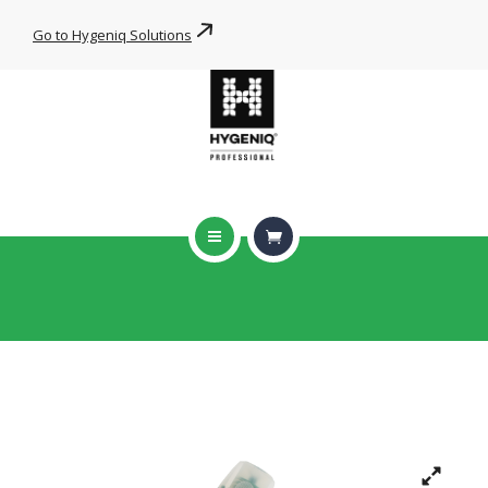
WIPE FOR YOU
Go to Hygeniq Solutions
PRODUCTEN
HYGENIQ DNA
NIEUWS
CONTACT
HOME
ONZE BRANCHES
Toilet Cleaner
WIPE FOR YOU
HOME
WIWIQ
TOILET CLEANER
PRODUCTEN
HYGENIQ DNA