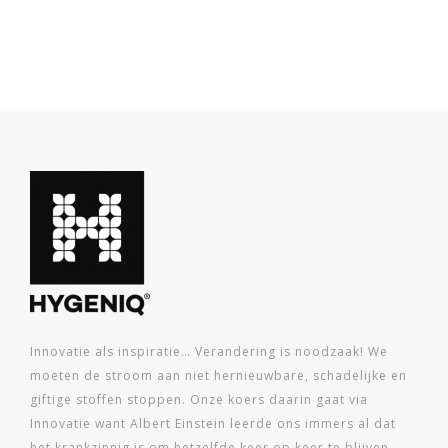
Innovatie als inspiratie… Verandering is noodzaak! We
moeten de stroom aan niet hernieuwbare, schadelijke en
giftige stoffen stoppen. Onze koers daarin gaat via
Innovatie want Albert Einstein leerde ons immers al dat
het krankzinnig is om hetzelfde keer op keer te blijven