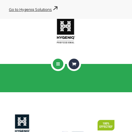
WIPE FOR YOU
Go to Hygeniq Solutions
PRODUCTEN
HYGENIQ DNA
NIEUWS
CONTACT
HOME
ONZE BRANCHES
Monthly Archives: oktober
WIPE FOR YOU
HOME
2019
OKTOBER
PRODUCTEN
HYGENIQ DNA